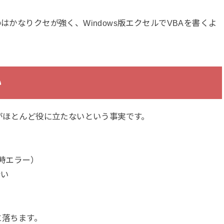
。
はかなりクセが強く、Windows版エクセルでVBAを書くよ
い
報がほとんど役に立たないという事実です。
実行時エラー）
ない
に落ちます。