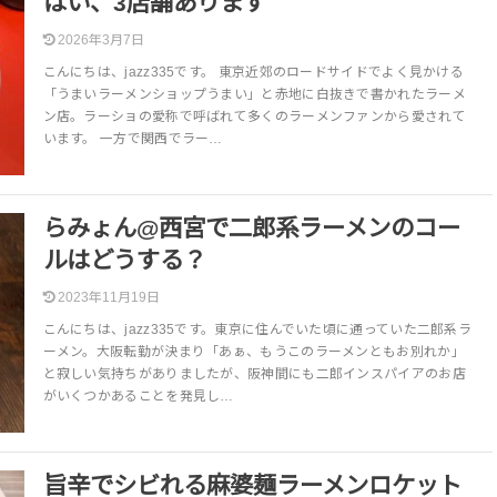
はい、3店舗あります
2026年3月7日
こんにちは、jazz335です。 東京近郊のロードサイドでよく見かける
「うまいラーメンショップうまい」と赤地に白抜きで書かれたラーメ
ン店。ラーショの愛称で呼ばれて多くのラーメンファンから愛されて
います。 一方で関西でラー…
らみょん@西宮で二郎系ラーメンのコー
ルはどうする？
2023年11月19日
こんにちは、jazz335です。東京に住んでいた頃に通っていた二郎系ラ
ーメン。大阪転勤が決まり「あぁ、もうこのラーメンともお別れか」
と寂しい気持ちがありましたが、阪神間にも二郎インスパイアのお店
がいくつかあることを発見し…
旨辛でシビれる麻婆麺ラーメンロケット