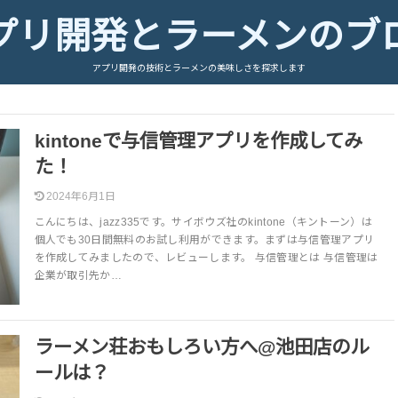
プリ開発とラーメンのブ
アプリ開発の技術とラーメンの美味しさを探求します
kintoneで与信管理アプリを作成してみ
た！
2024年6月1日
こんにちは、jazz335です。サイボウズ社のkintone（キントーン）は
個人でも30日間無料のお試し利用ができます。まずは与信管理アプリ
を作成してみましたので、レビューします。 与信管理とは 与信管理は
企業が取引先か…
ラーメン荘おもしろい方へ@池田店のル
ールは？