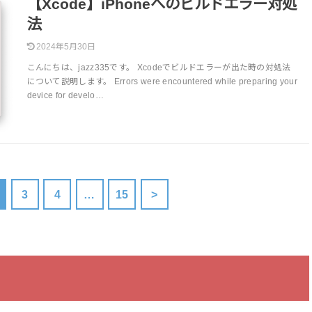
【Xcode】iPhoneへのビルドエラー対処
法
2024年5月30日
こんにちは、jazz335です。 Xcodeでビルドエラーが出た時の対処法
について説明します。 Errors were encountered while preparing your
device for develo…
3
4
…
15
>